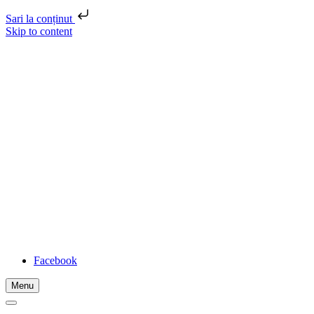
Sari la conținut
Skip to content
FADIDA
Location
Str. Unirii, nr. 3, Zalău, Sălaj, România
Telephone
0260 660 525
Email
federatia@fadida.ro
Facebook
Menu