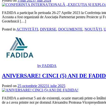
Posted on
3 mai 2023
7 mai 2024
FADIDA a participat în perioada 26-27 Aprilie 2023 la C
Aceasta a fost organizată de Asociația Parteneriat pentru Proiecte și
Geotehnică […]
Posted in
ACTIVITĂȚI
,
DIVERSE
,
DOCUMENTE
,
NOUTĂȚI
,
U
by FADIDA
ANIVERSARE! CINCI (5) ANI DE FADID
Posted on
25 octombrie 2022
31 iulie 2025
FADIDA a aniversat 5 ani de existență, ocazie marcată printr-o întâlni
de a-i avea printre noi pe domnul Alexandru Proteasa-Vicepreședintele