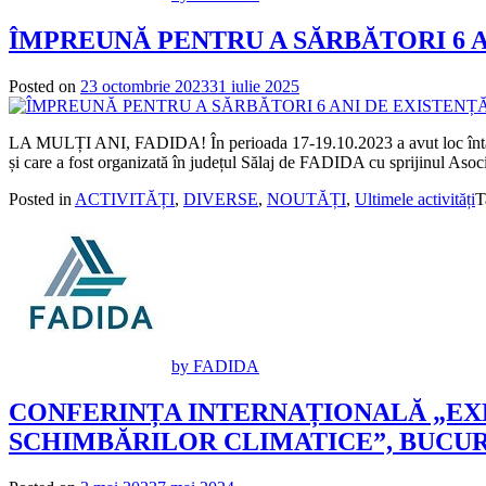
ÎMPREUNĂ PENTRU A SĂRBĂTORI 6 A
Posted on
23 octombrie 2023
31 iulie 2025
LA MULȚI ANI, FADIDA! În perioada 17-19.10.2023 a avut loc întâlnirea
și care a fost organizată în județul Sălaj de FADIDA cu sprijinul Asoc
Posted in
ACTIVITĂȚI
,
DIVERSE
,
NOUTĂȚI
,
Ultimele activități
T
by FADIDA
CONFERINȚA INTERNAȚIONALĂ „EX
SCHIMBĂRILOR CLIMATICE”, BUCUREȘT