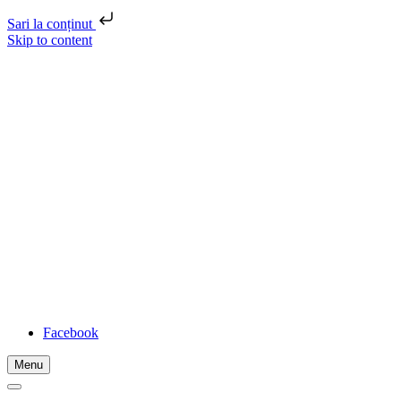
Sari la conținut
Skip to content
FADIDA
Location
Str. Unirii, nr. 3, Zalău, Sălaj, România
Telephone
0260 660 525
Email
federatia@fadida.ro
Facebook
Menu