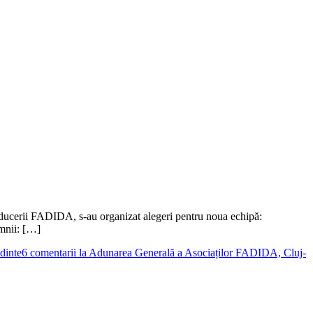
ducerii FADIDA, s-au organizat alegeri pentru noua echipă:
omnii: […]
dinte
6 comentarii
la Adunarea Generală a Asociaților FADIDA, Cluj-