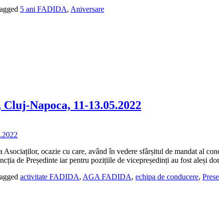
agged
5 ani FADIDA
,
Aniversare
 Cluj-Napoca, 11-13.05.2022
ociaților, ocazie cu care, având în vedere sfârșitul de mandat al con
cția de Președinte iar pentru pozițiile de vicepreședinți au fost aleși d
agged
activitate FADIDA
,
AGA FADIDA
,
echipa de conducere
,
Prese