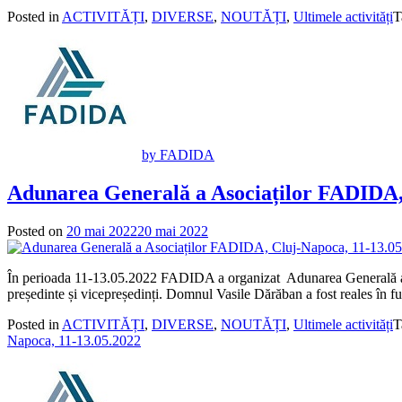
Posted in
ACTIVITĂȚI
,
DIVERSE
,
NOUTĂȚI
,
Ultimele activități
T
by FADIDA
Adunarea Generală a Asociaților FADIDA,
Posted on
20 mai 2022
20 mai 2022
În perioada 11-13.05.2022 FADIDA a organizat Adunarea Generală a As
președinte și vicepreședinți. Domnul Vasile Dărăban a fost reales în fun
Posted in
ACTIVITĂȚI
,
DIVERSE
,
NOUTĂȚI
,
Ultimele activități
T
Napoca, 11-13.05.2022