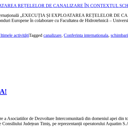
onferința internațională „EXECUȚIA ȘI EXPLOATAREA REȚELE
 Fonduri Europene în colaborare cu Facultatea de Hidrotehnică – Univer
ltimele activități
Tagged
canalizare
,
Conferinta internationala
,
schimbari
A!
re a Asociatiilor de Dezvoltare Intercomunitară din domeniul apei din t
 Consiliului Județean Timiș, pe reprezentanții operatorului Aquatim S.A