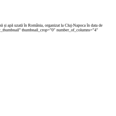
pă și apă uzată în România, organizat la Cluj-Napoca în data de
”basic_thumbnail” thumbnail_crop=”0″ number_of_columns=”4″