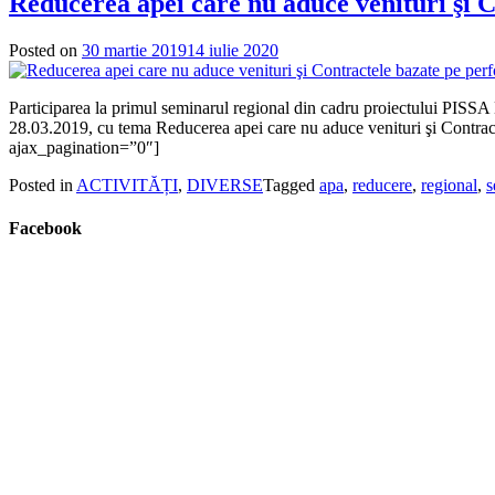
Reducerea apei care nu aduce venituri şi 
Posted on
30 martie 2019
14 iulie 2020
Participarea la primul seminarul regional din cadru proiectului PISSA
28.03.2019, cu tema Reducerea apei care nu aduce venituri şi Contr
ajax_pagination=”0″]
Posted in
ACTIVITĂȚI
,
DIVERSE
Tagged
apa
,
reducere
,
regional
,
s
Facebook