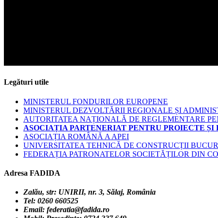
Legături utile
MINISTERUL FONDURILOR EUROPENE
MINISTERUL DEZVOLTĂRII REGIONALE ȘI ADMINIS
AUTORITATEA NAȚIONALĂ DE REGLEMENTARE PENT
ASOCIAȚIA PARTENERIAT PENTRU PROIECTE ȘI
ASOCIAȚIA ROMÂNĂ A APEI
UNIVERSITATEA TEHNICĂ DE CONSTRUCȚII BUCUR
FEDERAȚIA PATRONATELOR SOCIETĂȚILOR DIN C
Adresa FADIDA
Zalău, str: UNIRII, nr. 3,
Sălaj, România
Tel: 0260 660525
Email: federatia@fadida.ro