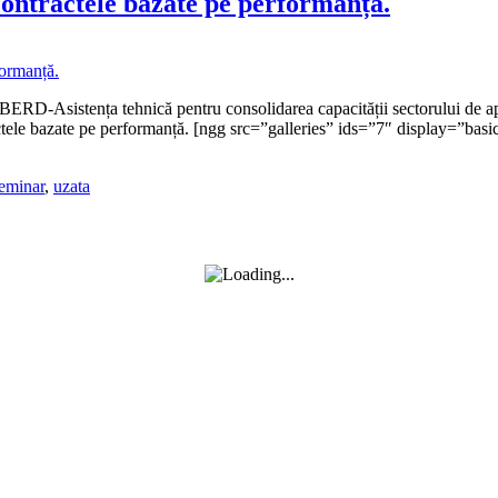
Contractele bazate pe performanță.
 BERD-Asistența tehnică pentru consolidarea capacității sectorului de a
actele bazate pe performanță. [ngg src=”galleries” ids=”7″ display=
eminar
,
uzata