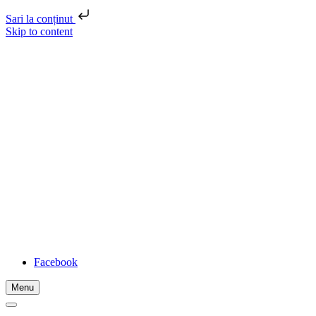
Sari la conținut
Skip to content
FADIDA
Location
Str. Unirii, nr. 3, Zalău, Sălaj, România
Telephone
0260 660 525
Email
federatia@fadida.ro
Facebook
Menu