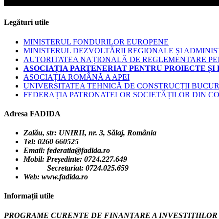
Legături utile
MINISTERUL FONDURILOR EUROPENE
MINISTERUL DEZVOLTĂRII REGIONALE ȘI ADMINIS
AUTORITATEA NAȚIONALĂ DE REGLEMENTARE PENT
ASOCIAȚIA PARTENERIAT PENTRU PROIECTE ȘI
ASOCIAȚIA ROMÂNĂ A APEI
UNIVERSITATEA TEHNICĂ DE CONSTRUCȚII BUCUR
FEDERAȚIA PATRONATELOR SOCIETĂȚILOR DIN C
Adresa FADIDA
Zalău, str: UNIRII, nr. 3,
Sălaj, România
Tel: 0260 660525
Email: federatia@fadida.ro
Mobil: Președinte: 0724.227.649
Secretariat: 0724.025.659
Web: www.fadida.ro
Informații utile
PROGRAME CURENTE DE FINANȚARE A INVESTIȚIILOR Î