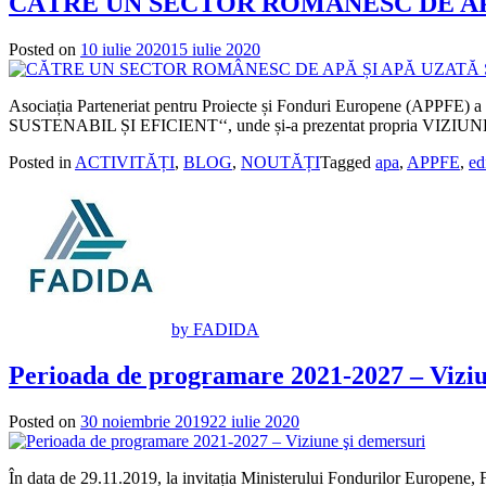
CĂTRE UN SECTOR ROMÂNESC DE APĂ
Posted on
10 iulie 2020
15 iulie 2020
Asociația Parteneriat pentru Proiecte și Fonduri Europene (APP
SUSTENABIL ȘI EFICIENT‘‘, unde și-a prezentat propria VIZIUNE STR
Posted in
ACTIVITĂȚI
,
BLOG
,
NOUTĂȚI
Tagged
apa
,
APPFE
,
ed
by FADIDA
Perioada de programare 2021-2027 – Viziu
Posted on
30 noiembrie 2019
22 iulie 2020
În data de 29.11.2019, la invitația Ministerului Fondurilor Europene,