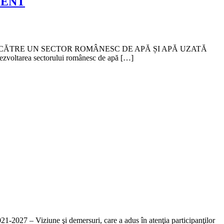
IENT
a inițiativei ,,CĂTRE UN SECTOR ROMÂNESC DE APĂ ȘI APĂ UZATĂ
zvoltarea sectorului românesc de apă […]
-2027 – Viziune şi demersuri, care a adus în atenţia participanţilor