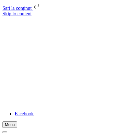
Sari la conținut
Skip to content
FADIDA
Location
Str. Unirii, nr. 3, Zalău, Sălaj, România
Telephone
0260 660 525
Email
federatia@fadida.ro
Facebook
Menu