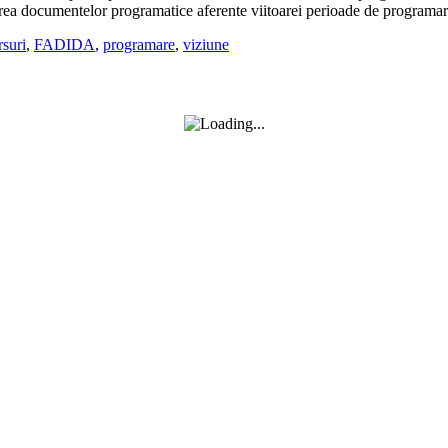
ătirea documentelor programatice aferente viitoarei perioade de programa
suri
,
FADIDA
,
programare
,
viziune