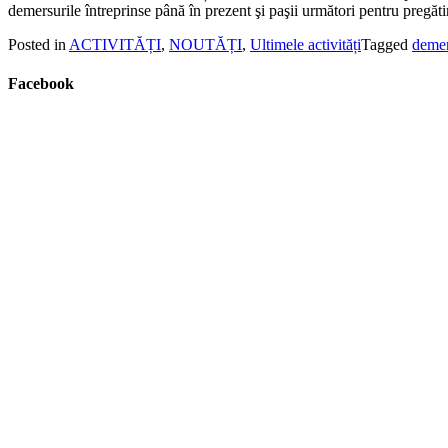
demersurile întreprinse până în prezent şi paşii următori pentru preg
Posted in
ACTIVITĂȚI
,
NOUTĂȚI
,
Ultimele activități
Tagged
demer
Facebook