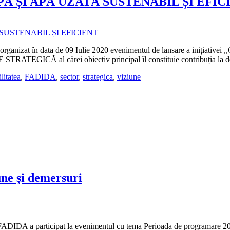
 ȘI APĂ UZATĂ SUSTENABIL ȘI EFIC
FE) a organizat în data de 09 Iulie 2020 evenimentul de lansare 
ATEGICĂ al cărei obiectiv principal îl constituie contribuția la de
ilitatea
,
FADIDA
,
sector
,
strategica
,
viziune
ne şi demersuri
 FADIDA a participat la evenimentul cu tema Perioada de programare 2021